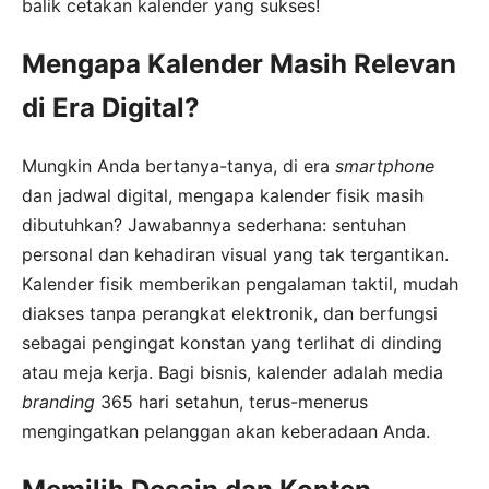
balik cetakan kalender yang sukses!
Mengapa Kalender Masih Relevan
di Era Digital?
Mungkin Anda bertanya-tanya, di era
smartphone
dan jadwal digital, mengapa kalender fisik masih
dibutuhkan? Jawabannya sederhana: sentuhan
personal dan kehadiran visual yang tak tergantikan.
Kalender fisik memberikan pengalaman taktil, mudah
diakses tanpa perangkat elektronik, dan berfungsi
sebagai pengingat konstan yang terlihat di dinding
atau meja kerja. Bagi bisnis, kalender adalah media
branding
365 hari setahun, terus-menerus
mengingatkan pelanggan akan keberadaan Anda.