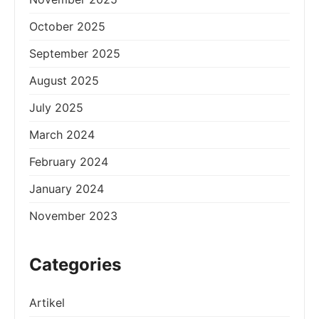
October 2025
September 2025
August 2025
July 2025
March 2024
February 2024
January 2024
November 2023
Categories
Artikel