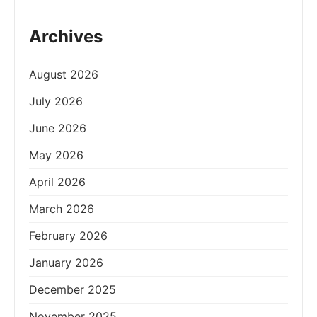
Archives
August 2026
July 2026
June 2026
May 2026
April 2026
March 2026
February 2026
January 2026
December 2025
November 2025