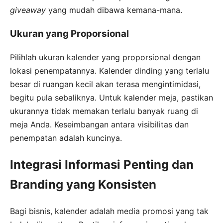
giveaway
yang mudah dibawa kemana-mana.
Ukuran yang Proporsional
Pilihlah ukuran kalender yang proporsional dengan
lokasi penempatannya. Kalender dinding yang terlalu
besar di ruangan kecil akan terasa mengintimidasi,
begitu pula sebaliknya. Untuk kalender meja, pastikan
ukurannya tidak memakan terlalu banyak ruang di
meja Anda. Keseimbangan antara visibilitas dan
penempatan adalah kuncinya.
Integrasi Informasi Penting dan
Branding yang Konsisten
Bagi bisnis, kalender adalah media promosi yang tak