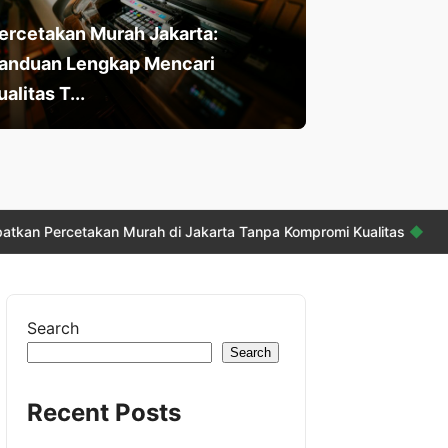
ercetakan Murah Jakarta:
anduan Lengkap Mencari
ualitas T...
kan Murah di Jakarta Tanpa Kompromi Kualitas
◆
Cetak Kalend
Search
Search
Recent Posts