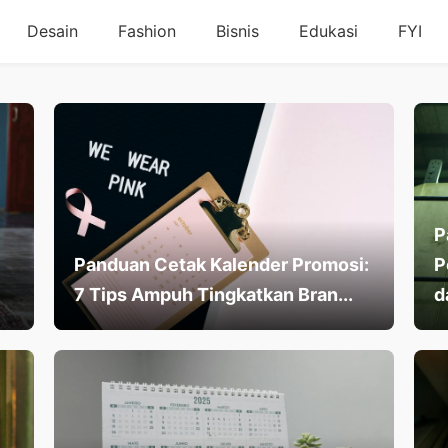
Desain
Fashion
Bisnis
Edukasi
FYI
P
Panduan Cetak Kalender Promosi:
P
7 Tips Ampuh Tingkatkan Bran...
d