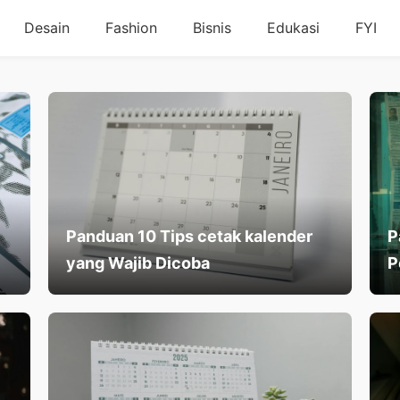
Desain
Fashion
Bisnis
Edukasi
FYI
Panduan 10 Tips cetak kalender
P
yang Wajib Dicoba
P