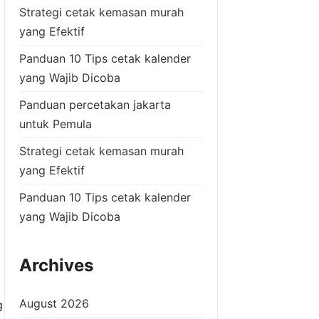
Strategi cetak kemasan murah
yang Efektif
Panduan 10 Tips cetak kalender
yang Wajib Dicoba
Panduan percetakan jakarta
untuk Pemula
Strategi cetak kemasan murah
yang Efektif
Panduan 10 Tips cetak kalender
yang Wajib Dicoba
Archives
August 2026
g