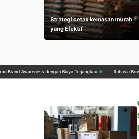
Strategi cetak kemasan murah
yang Efektif
d Awareness dengan Biaya Terjangkau
◆
Rahasia Brosur Menari