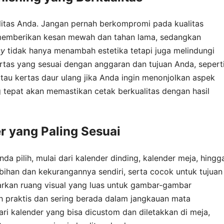
alitas Anda. Jangan pernah berkompromi pada kualitas
n memberikan kesan mewah dan tahan lama, sedangkan
sy
tidak hanya menambah estetika tetapi juga melindungi
kertas yang sesuai dengan anggaran dan tujuan Anda, sepert
tau kertas daur ulang jika Anda ingin menonjolkan aspek
 tepat akan memastikan cetak berkualitas dengan hasil
r yang Paling Sesuai
da pilih, mulai dari kalender dinding, kalender meja, hingg
lebihan dan kekurangannya sendiri, serta cocok untuk tujuan
rkan ruang visual yang luas untuk gambar-gambar
h praktis dan sering berada dalam jangkauan mata
ri kalender yang bisa dicustom dan diletakkan di meja,