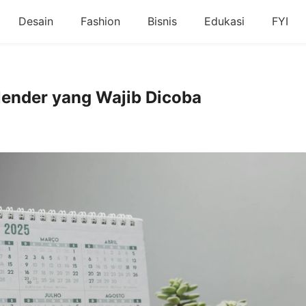
Desain
Fashion
Bisnis
Edukasi
FYI
lender yang Wajib Dicoba