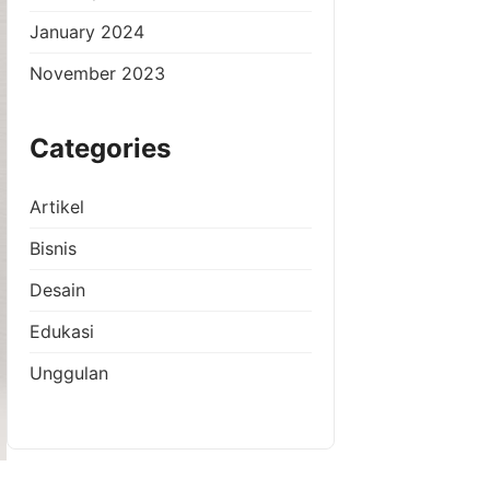
January 2024
November 2023
Categories
Artikel
Bisnis
Desain
Edukasi
Unggulan