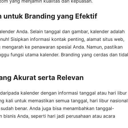
tom yang menjamin kualitas dan kepuasan.
 untuk Branding yang Efektif
lender Anda. Selain tanggal dan gambar, kalender adalah
uh! Sisipkan informasi kontak penting, alamat situs web,
g mengarah ke penawaran spesial Anda. Namun, pastikan
ggu fungsi utama kalender. Branding yang cerdas dan tida
yang Akurat serta Relevan
daripada kalender dengan informasi tanggal atau hari libur
 kali untuk memastikan semua tanggal, hari libur nasional
an) sudah benar. Anda juga bisa menambahkan tanggal-
 bisnis Anda, seperti hari jadi perusahaan atau acara