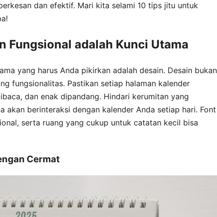
erkesan dan efektif. Mari kita selami 10 tips jitu untuk
a!
an Fungsional adalah Kunci Utama
tama yang harus Anda pikirkan adalah desain. Desain bukan
ang fungsionalitas. Pastikan setiap halaman kalender
dibaca, dan enak dipandang. Hindari kerumitan yang
 akan berinteraksi dengan kalender Anda setiap hari. Font
ional, serta ruang yang cukup untuk catatan kecil bisa
engan Cermat