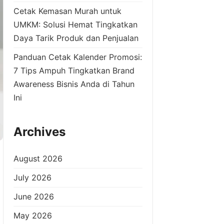
Cetak Kemasan Murah untuk
UMKM: Solusi Hemat Tingkatkan
Daya Tarik Produk dan Penjualan
Panduan Cetak Kalender Promosi:
7 Tips Ampuh Tingkatkan Brand
Awareness Bisnis Anda di Tahun
Ini
Archives
August 2026
July 2026
June 2026
May 2026