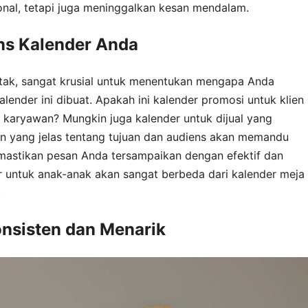
onal, tetapi juga meninggalkan kesan mendalam.
ns Kalender Anda
tak, sangat krusial untuk menentukan mengapa Anda
lender ini dibuat. Apakah ini kalender promosi untuk klien
k karyawan? Mungkin juga kalender untuk dijual yang
 yang jelas tentang tujuan dan audiens akan memandu
emastikan pesan Anda tersampaikan dengan efektif dan
er untuk anak-anak akan sangat berbeda dari kalender meja
.
onsisten dan Menarik