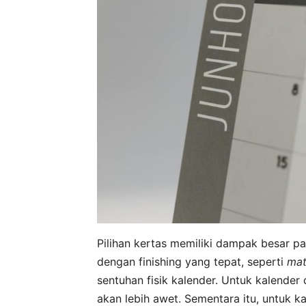
Pilihan kertas memiliki dampak besar p
dengan finishing yang tepat, seperti
mat
sentuhan fisik kalender. Untuk kalender
akan lebih awet. Sementara itu, untuk k