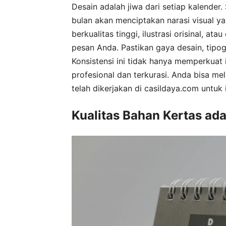
Desain adalah jiwa dari setiap kalender
bulan akan menciptakan narasi visual 
berkualitas tinggi, ilustrasi orisinal, a
pesan Anda. Pastikan gaya desain, tipo
Konsistensi ini tidak hanya memperkuat i
profesional dan terkurasi. Anda bisa m
telah dikerjakan di casildaya.com untuk i
Kualitas Bahan Kertas ada