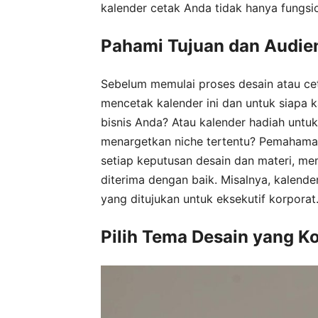
kalender cetak Anda tidak hanya fungsi
Pahami Tujuan dan Audie
Sebelum memulai proses desain atau ce
mencetak kalender ini dan untuk siapa ka
bisnis Anda? Atau kalender hadiah untu
menargetkan niche tertentu? Pemahaman
setiap keputusan desain dan materi, m
diterima dengan baik. Misalnya, kalend
yang ditujukan untuk eksekutif korporat
Pilih Tema Desain yang K