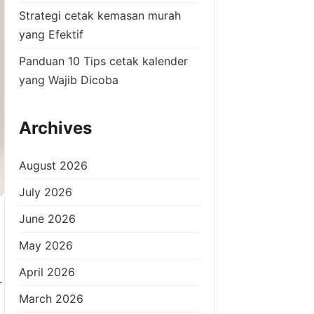
Strategi cetak kemasan murah
yang Efektif
Panduan 10 Tips cetak kalender
yang Wajib Dicoba
Archives
August 2026
July 2026
June 2026
May 2026
April 2026
r
March 2026