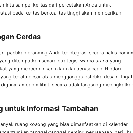
meminta sampel kertas dari percetakan Anda untuk
tasi pada kertas berkualitas tinggi akan memberikan
ngan Cerdas
an, pastikan branding Anda terintegrasi secara halus namu
n yang ditempatkan secara strategis, warna
brand
yang
at yang mencerminkan nilai-nilai perusahaan. Hindari
yang terlalu besar atau mengganggu estetika desain. Ingat
 digunakan dan dilihat, secara tidak langsung meningkatka
 untuk Informasi Tambahan
banyak ruang kosong yang bisa dimanfaatkan di kalender
encantumkan tanggal-tanggal penting perusahaan, hari libu