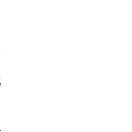
n
,
n
r