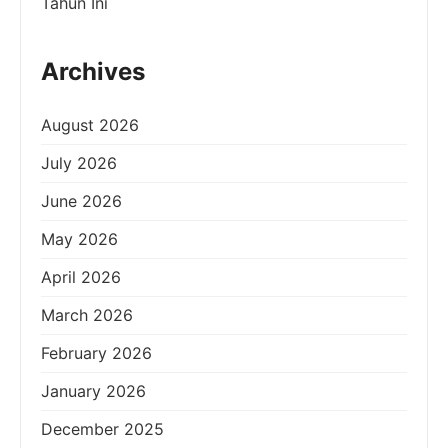
Tahun Ini
Archives
August 2026
July 2026
June 2026
May 2026
April 2026
March 2026
February 2026
January 2026
December 2025