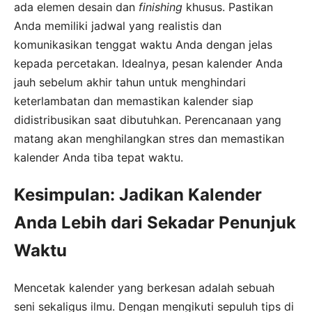
ada elemen desain dan
finishing
khusus. Pastikan
Anda memiliki jadwal yang realistis dan
komunikasikan tenggat waktu Anda dengan jelas
kepada percetakan. Idealnya, pesan kalender Anda
jauh sebelum akhir tahun untuk menghindari
keterlambatan dan memastikan kalender siap
didistribusikan saat dibutuhkan. Perencanaan yang
matang akan menghilangkan stres dan memastikan
kalender Anda tiba tepat waktu.
Kesimpulan: Jadikan Kalender
Anda Lebih dari Sekadar Penunjuk
Waktu
Mencetak kalender yang berkesan adalah sebuah
seni sekaligus ilmu. Dengan mengikuti sepuluh tips di