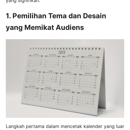
yang signifikan.
1. Pemilihan Tema dan Desain
yang Memikat Audiens
Langkah pertama dalam mencetak kalender yang luar