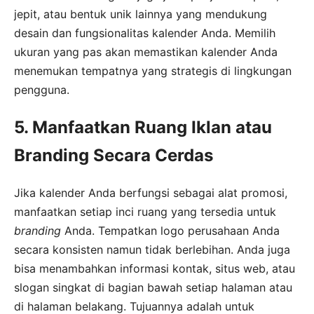
jepit, atau bentuk unik lainnya yang mendukung
desain dan fungsionalitas kalender Anda. Memilih
ukuran yang pas akan memastikan kalender Anda
menemukan tempatnya yang strategis di lingkungan
pengguna.
5. Manfaatkan Ruang Iklan atau
Branding Secara Cerdas
Jika kalender Anda berfungsi sebagai alat promosi,
manfaatkan setiap inci ruang yang tersedia untuk
branding
Anda. Tempatkan logo perusahaan Anda
secara konsisten namun tidak berlebihan. Anda juga
bisa menambahkan informasi kontak, situs web, atau
slogan singkat di bagian bawah setiap halaman atau
di halaman belakang. Tujuannya adalah untuk