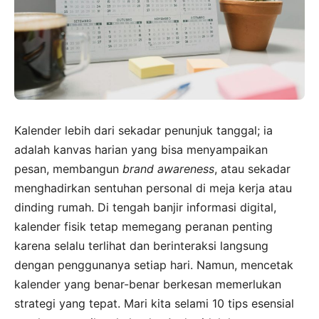
Kalender lebih dari sekadar penunjuk tanggal; ia
adalah kanvas harian yang bisa menyampaikan
pesan, membangun
brand awareness
, atau sekadar
menghadirkan sentuhan personal di meja kerja atau
dinding rumah. Di tengah banjir informasi digital,
kalender fisik tetap memegang peranan penting
karena selalu terlihat dan berinteraksi langsung
dengan penggunanya setiap hari. Namun, mencetak
kalender yang benar-benar berkesan memerlukan
strategi yang tepat. Mari kita selami 10 tips esensial