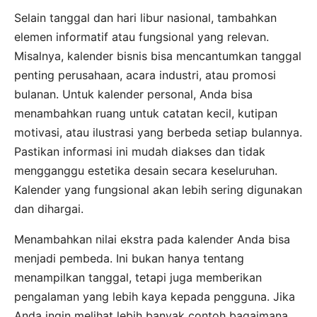
Selain tanggal dan hari libur nasional, tambahkan
elemen informatif atau fungsional yang relevan.
Misalnya, kalender bisnis bisa mencantumkan tanggal
penting perusahaan, acara industri, atau promosi
bulanan. Untuk kalender personal, Anda bisa
menambahkan ruang untuk catatan kecil, kutipan
motivasi, atau ilustrasi yang berbeda setiap bulannya.
Pastikan informasi ini mudah diakses dan tidak
mengganggu estetika desain secara keseluruhan.
Kalender yang fungsional akan lebih sering digunakan
dan dihargai.
Menambahkan nilai ekstra pada kalender Anda bisa
menjadi pembeda. Ini bukan hanya tentang
menampilkan tanggal, tetapi juga memberikan
pengalaman yang lebih kaya kepada pengguna. Jika
Anda ingin melihat lebih banyak contoh bagaimana