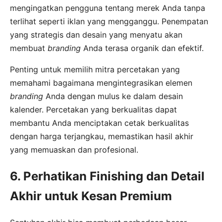
mengingatkan pengguna tentang merek Anda tanpa
terlihat seperti iklan yang mengganggu. Penempatan
yang strategis dan desain yang menyatu akan
membuat
branding
Anda terasa organik dan efektif.
Penting untuk memilih mitra percetakan yang
memahami bagaimana mengintegrasikan elemen
branding
Anda dengan mulus ke dalam desain
kalender. Percetakan yang berkualitas dapat
membantu Anda menciptakan cetak berkualitas
dengan harga terjangkau, memastikan hasil akhir
yang memuaskan dan profesional.
6. Perhatikan Finishing dan Detail
Akhir untuk Kesan Premium