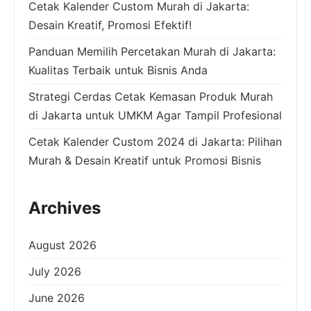
Cetak Kalender Custom Murah di Jakarta:
Desain Kreatif, Promosi Efektif!
Panduan Memilih Percetakan Murah di Jakarta:
Kualitas Terbaik untuk Bisnis Anda
Strategi Cerdas Cetak Kemasan Produk Murah
di Jakarta untuk UMKM Agar Tampil Profesional
Cetak Kalender Custom 2024 di Jakarta: Pilihan
Murah & Desain Kreatif untuk Promosi Bisnis
Archives
August 2026
July 2026
June 2026