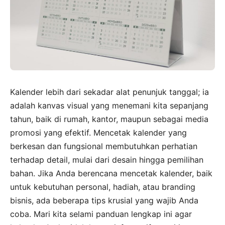
Kalender lebih dari sekadar alat penunjuk tanggal; ia
adalah kanvas visual yang menemani kita sepanjang
tahun, baik di rumah, kantor, maupun sebagai media
promosi yang efektif. Mencetak kalender yang
berkesan dan fungsional membutuhkan perhatian
terhadap detail, mulai dari desain hingga pemilihan
bahan. Jika Anda berencana mencetak kalender, baik
untuk kebutuhan personal, hadiah, atau branding
bisnis, ada beberapa tips krusial yang wajib Anda
coba. Mari kita selami panduan lengkap ini agar