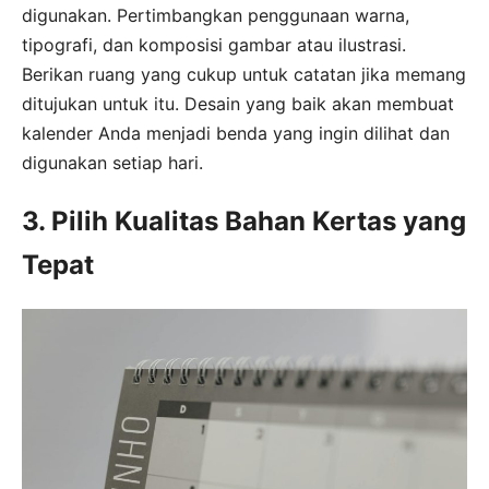
digunakan. Pertimbangkan penggunaan warna,
tipografi, dan komposisi gambar atau ilustrasi.
Berikan ruang yang cukup untuk catatan jika memang
ditujukan untuk itu. Desain yang baik akan membuat
kalender Anda menjadi benda yang ingin dilihat dan
digunakan setiap hari.
3. Pilih Kualitas Bahan Kertas yang
Tepat