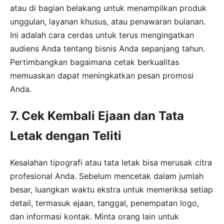
atau di bagian belakang untuk menampilkan produk
unggulan, layanan khusus, atau penawaran bulanan.
Ini adalah cara cerdas untuk terus mengingatkan
audiens Anda tentang bisnis Anda sepanjang tahun.
Pertimbangkan bagaimana cetak berkualitas
memuaskan dapat meningkatkan pesan promosi
Anda.
7. Cek Kembali Ejaan dan Tata
Letak dengan Teliti
Kesalahan tipografi atau tata letak bisa merusak citra
profesional Anda. Sebelum mencetak dalam jumlah
besar, luangkan waktu ekstra untuk memeriksa setiap
detail, termasuk ejaan, tanggal, penempatan logo,
dan informasi kontak. Minta orang lain untuk