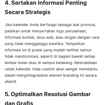
4. Sertakan Informasi Penting
Secara Strategis
Jika kalender Anda berfungsi sebagai alat promosi,
pastikan untuk menyertakan logo perusahaan,
informasi kontak, situs web, atau slogan dengan cara
yang tidak mengganggu estetika. Tempatkan
informasi ini di posisi yang mudah terlihat namun
tidak mendominasi, seperti di bagian bawah setiap
lembar bulan atau di sampul belakang. Ketersediaan
cetak kalender meja custom akan sangat membantu
dalam mengintegrasikan elemen branding ini secara
efektif.
5. Optimalkan Resolusi Gambar
dan Grafis