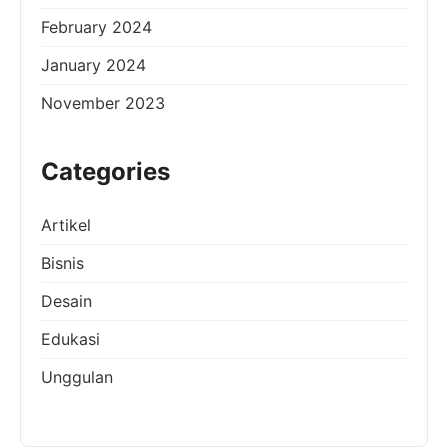
February 2024
January 2024
November 2023
Categories
Artikel
Bisnis
Desain
Edukasi
Unggulan