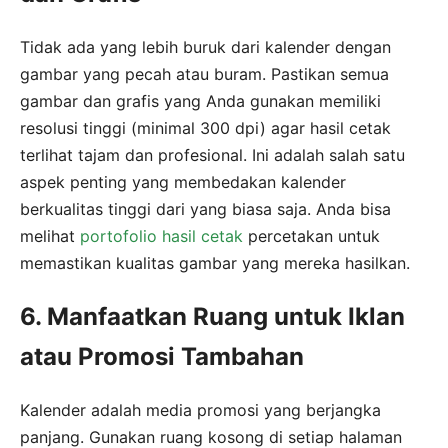
Tidak ada yang lebih buruk dari kalender dengan
gambar yang pecah atau buram. Pastikan semua
gambar dan grafis yang Anda gunakan memiliki
resolusi tinggi (minimal 300 dpi) agar hasil cetak
terlihat tajam dan profesional. Ini adalah salah satu
aspek penting yang membedakan kalender
berkualitas tinggi dari yang biasa saja. Anda bisa
melihat
portofolio hasil cetak
percetakan untuk
memastikan kualitas gambar yang mereka hasilkan.
6. Manfaatkan Ruang untuk Iklan
atau Promosi Tambahan
Kalender adalah media promosi yang berjangka
panjang. Gunakan ruang kosong di setiap halaman