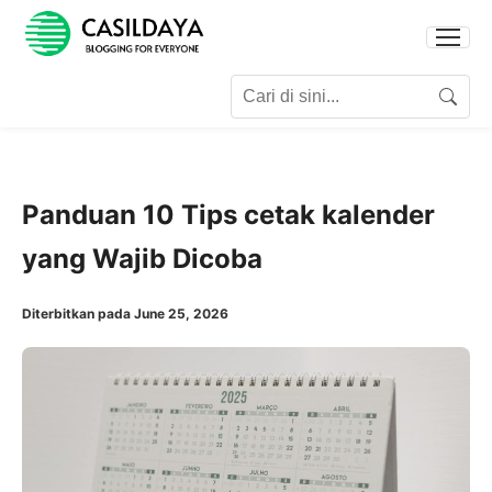
Search for:
Search
Panduan 10 Tips cetak kalender
yang Wajib Dicoba
Diterbitkan pada June 25, 2026