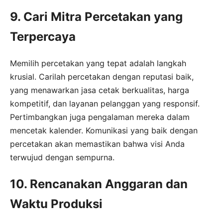
9. Cari Mitra Percetakan yang
Terpercaya
Memilih percetakan yang tepat adalah langkah
krusial. Carilah percetakan dengan reputasi baik,
yang menawarkan jasa cetak berkualitas, harga
kompetitif, dan layanan pelanggan yang responsif.
Pertimbangkan juga pengalaman mereka dalam
mencetak kalender. Komunikasi yang baik dengan
percetakan akan memastikan bahwa visi Anda
terwujud dengan sempurna.
10. Rencanakan Anggaran dan
Waktu Produksi