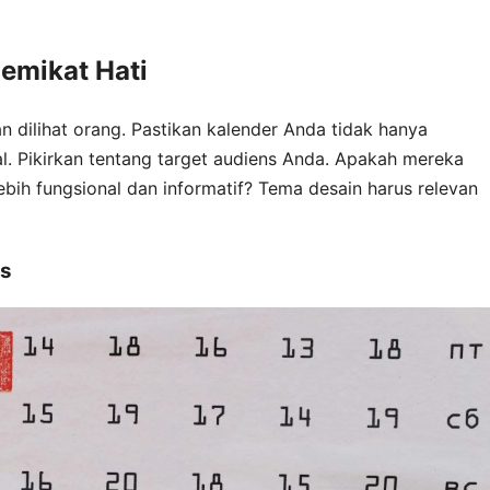
Memikat Hati
 dilihat orang. Pastikan kalender Anda tidak hanya
ual. Pikirkan tentang target audiens Anda. Apakah mereka
lebih fungsional dan informatif? Tema desain harus relevan
ns