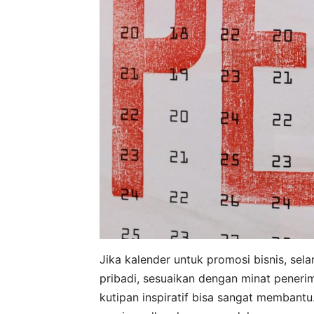
Jika kalender untuk promosi bisnis, sel
pribadi, sesuaikan dengan minat penerima
kutipan inspiratif bisa sangat membantu.