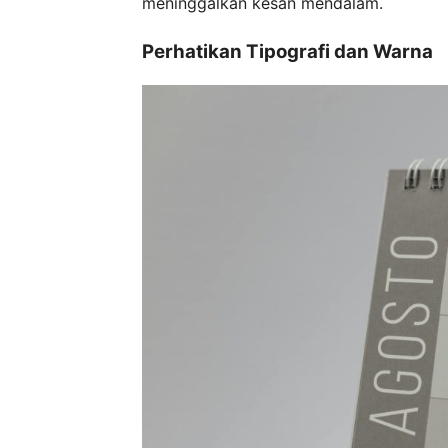
meninggalkan kesan mendalam.
Perhatikan Tipografi dan Warna