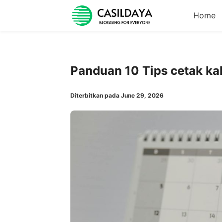
Home
Panduan 10 Tips cetak ka
Diterbitkan pada June 29, 2026