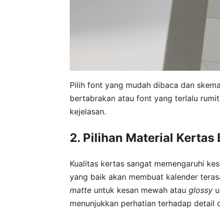
Pilih font yang mudah dibaca dan skema
bertabrakan atau font yang terlalu rumi
kejelasan.
2. Pilihan Material Kertas
Kualitas kertas sangat memengaruhi kesan
yang baik akan membuat kalender teras
matte
untuk kesan mewah atau
glossy
u
menunjukkan perhatian terhadap detail