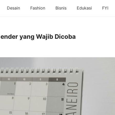
Desain
Fashion
Bisnis
Edukasi
FYI
lender yang Wajib Dicoba