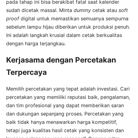
pada tahap ini bisa berakibat fatal saat kalender
sudah dicetak massal. Minta
dummy
cetak atau
soft
proof
digital untuk memastikan semuanya sempurna
sebelum lampu hijau diberikan untuk produksi penuh.
Ini adalah langkah krusial dalam cetak berkualitas
dengan harga terjangkau.
Kerjasama dengan Percetakan
Terpercaya
Memilih percetakan yang tepat adalah investasi. Cari
percetakan yang memiliki reputasi baik, pengalaman,
dan tim profesional yang dapat memberikan saran
dan dukungan sepanjang proses. Percetakan yang
baik tidak hanya menawarkan harga kompetitif,
tetapi juga kualitas hasil cetak yang konsisten dan