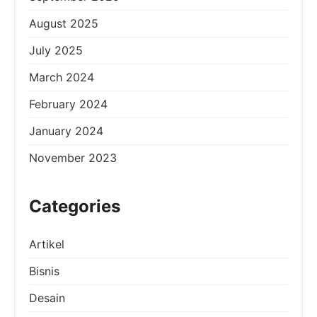
August 2025
July 2025
March 2024
February 2024
January 2024
November 2023
Categories
Artikel
Bisnis
Desain