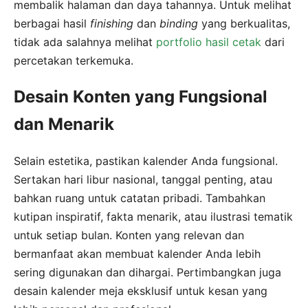
membalik halaman dan daya tahannya. Untuk melihat
berbagai hasil
finishing
dan
binding
yang berkualitas,
tidak ada salahnya melihat
portfolio hasil cetak
dari
percetakan terkemuka.
Desain Konten yang Fungsional
dan Menarik
Selain estetika, pastikan kalender Anda fungsional.
Sertakan hari libur nasional, tanggal penting, atau
bahkan ruang untuk catatan pribadi. Tambahkan
kutipan inspiratif, fakta menarik, atau ilustrasi tematik
untuk setiap bulan. Konten yang relevan dan
bermanfaat akan membuat kalender Anda lebih
sering digunakan dan dihargai. Pertimbangkan juga
desain kalender meja eksklusif untuk kesan yang