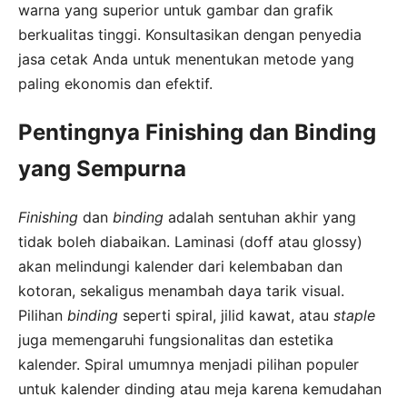
warna yang superior untuk gambar dan grafik
berkualitas tinggi. Konsultasikan dengan penyedia
jasa cetak Anda untuk menentukan metode yang
paling ekonomis dan efektif.
Pentingnya Finishing dan Binding
yang Sempurna
Finishing
dan
binding
adalah sentuhan akhir yang
tidak boleh diabaikan. Laminasi (doff atau glossy)
akan melindungi kalender dari kelembaban dan
kotoran, sekaligus menambah daya tarik visual.
Pilihan
binding
seperti spiral, jilid kawat, atau
staple
juga memengaruhi fungsionalitas dan estetika
kalender. Spiral umumnya menjadi pilihan populer
untuk kalender dinding atau meja karena kemudahan