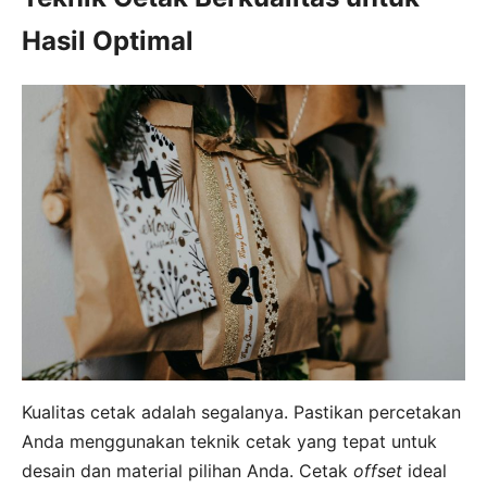
Hasil Optimal
Kualitas cetak adalah segalanya. Pastikan percetakan
Anda menggunakan teknik cetak yang tepat untuk
desain dan material pilihan Anda. Cetak
offset
ideal