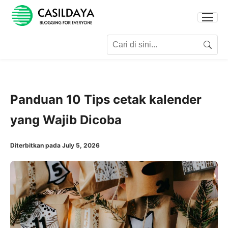
Search for:
Search
Panduan 10 Tips cetak kalender
yang Wajib Dicoba
Diterbitkan pada July 5, 2026