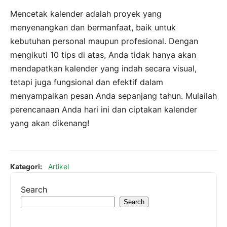
Mencetak kalender adalah proyek yang
menyenangkan dan bermanfaat, baik untuk
kebutuhan personal maupun profesional. Dengan
mengikuti 10 tips di atas, Anda tidak hanya akan
mendapatkan kalender yang indah secara visual,
tetapi juga fungsional dan efektif dalam
menyampaikan pesan Anda sepanjang tahun. Mulailah
perencanaan Anda hari ini dan ciptakan kalender
yang akan dikenang!
Kategori:
Artikel
Search
Search