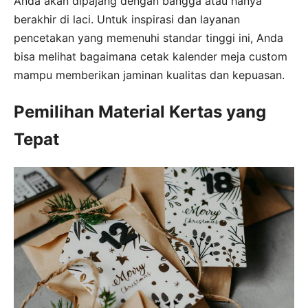
Anda akan dipajang dengan bangga atau hanya
berakhir di laci. Untuk inspirasi dan layanan
pencetakan yang memenuhi standar tinggi ini, Anda
bisa melihat bagaimana cetak kalender meja custom
mampu memberikan jaminan kualitas dan kepuasan.
Pemilihan Material Kertas yang
Tepat