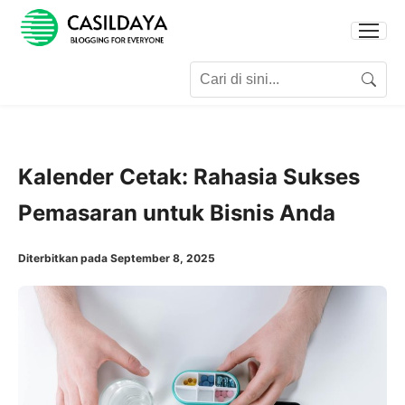
Search for:
Search
Kalender Cetak: Rahasia Sukses
Pemasaran untuk Bisnis Anda
Diterbitkan pada September 8, 2025