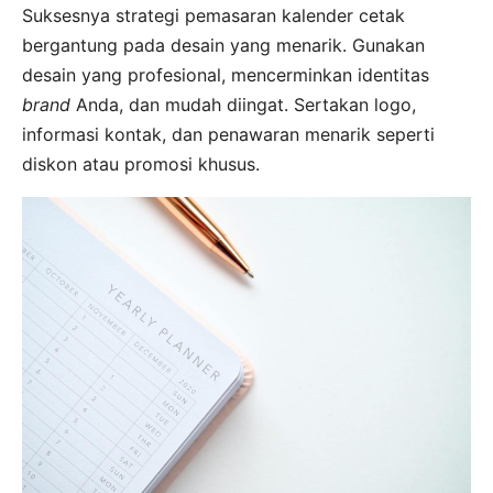
Suksesnya strategi pemasaran kalender cetak
bergantung pada desain yang menarik. Gunakan
desain yang profesional, mencerminkan identitas
brand
Anda, dan mudah diingat. Sertakan logo,
informasi kontak, dan penawaran menarik seperti
diskon atau promosi khusus.