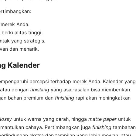
ertimbangkan:
s merek Anda.
berkualitas tinggi.
tak yang strategis.
van dan menarik.
ng Kalender
mpengaruhi persepsi terhadap merek Anda. Kalender yang
k atau dengan
finishing
yang asal-asalan bisa memberikan
engan bahan premium dan
finishing
rapi akan meningkatkan
lossy
untuk warna yang cerah, hingga
matte paper
untuk
memantulkan cahaya. Pertimbangkan juga
finishing
tambahan
 perlindungan ekstra dan tampilan yang lebih mewah, atau