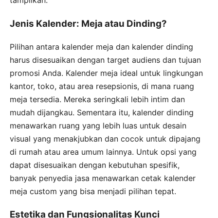
tampilkan.
Jenis Kalender: Meja atau Dinding?
Pilihan antara kalender meja dan kalender dinding
harus disesuaikan dengan target audiens dan tujuan
promosi Anda. Kalender meja ideal untuk lingkungan
kantor, toko, atau area resepsionis, di mana ruang
meja tersedia. Mereka seringkali lebih intim dan
mudah dijangkau. Sementara itu, kalender dinding
menawarkan ruang yang lebih luas untuk desain
visual yang menakjubkan dan cocok untuk dipajang
di rumah atau area umum lainnya. Untuk opsi yang
dapat disesuaikan dengan kebutuhan spesifik,
banyak penyedia jasa menawarkan cetak kalender
meja custom yang bisa menjadi pilihan tepat.
Estetika dan Fungsionalitas Kunci