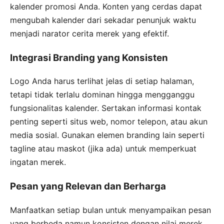
kalender promosi Anda. Konten yang cerdas dapat
mengubah kalender dari sekadar penunjuk waktu
menjadi narator cerita merek yang efektif.
Integrasi Branding yang Konsisten
Logo Anda harus terlihat jelas di setiap halaman,
tetapi tidak terlalu dominan hingga mengganggu
fungsionalitas kalender. Sertakan informasi kontak
penting seperti situs web, nomor telepon, atau akun
media sosial. Gunakan elemen branding lain seperti
tagline atau maskot (jika ada) untuk memperkuat
ingatan merek.
Pesan yang Relevan dan Berharga
Manfaatkan setiap bulan untuk menyampaikan pesan
yang berbeda namun konsisten dengan nilai merek