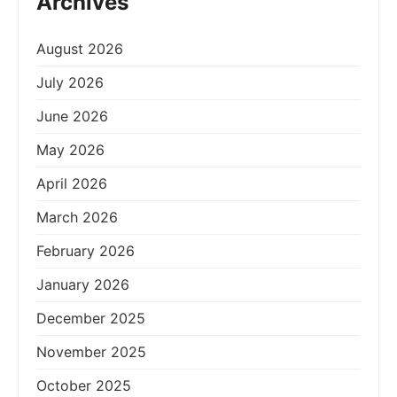
Archives
August 2026
July 2026
June 2026
May 2026
April 2026
March 2026
February 2026
January 2026
December 2025
November 2025
October 2025