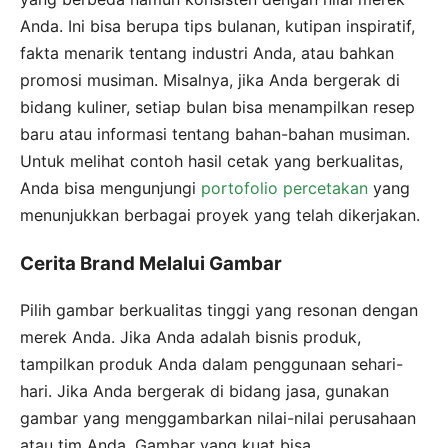
Anda. Ini bisa berupa tips bulanan, kutipan inspiratif,
fakta menarik tentang industri Anda, atau bahkan
promosi musiman. Misalnya, jika Anda bergerak di
bidang kuliner, setiap bulan bisa menampilkan resep
baru atau informasi tentang bahan-bahan musiman.
Untuk melihat contoh hasil cetak yang berkualitas,
Anda bisa mengunjungi
portofolio percetakan
yang
menunjukkan berbagai proyek yang telah dikerjakan.
Cerita Brand Melalui Gambar
Pilih gambar berkualitas tinggi yang resonan dengan
merek Anda. Jika Anda adalah bisnis produk,
tampilkan produk Anda dalam penggunaan sehari-
hari. Jika Anda bergerak di bidang jasa, gunakan
gambar yang menggambarkan nilai-nilai perusahaan
atau tim Anda. Gambar yang kuat bisa