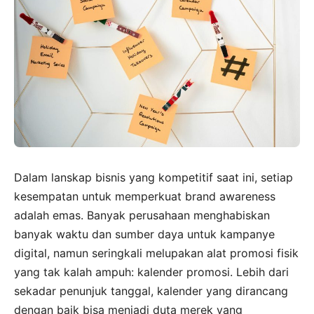
Dalam lanskap bisnis yang kompetitif saat ini, setiap
kesempatan untuk memperkuat brand awareness
adalah emas. Banyak perusahaan menghabiskan
banyak waktu dan sumber daya untuk kampanye
digital, namun seringkali melupakan alat promosi fisik
yang tak kalah ampuh: kalender promosi. Lebih dari
sekadar penunjuk tanggal, kalender yang dirancang
dengan baik bisa menjadi duta merek yang