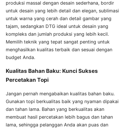
produksi massal dengan desain sederhana, bordir
untuk desain yang lebih detail dan elegan, sublimasi
untuk warna yang cerah dan detail gambar yang
tajam, sedangkan DTG ideal untuk desain yang
kompleks dan jumlah produksi yang lebih kecil.
Memilih teknik yang tepat sangat penting untuk
menghasilkan kualitas terbaik dan sesuai dengan
budget Anda.
Kualitas Bahan Baku: Kunci Sukses
Percetakan Topi
Jangan pernah mengabaikan kualitas bahan baku.
Gunakan topi berkualitas baik yang nyaman dipakai
dan tahan lama. Bahan yang berkualitas akan
membuat hasil percetakan lebih bagus dan tahan
lama, sehingga pelanggan Anda akan puas dan