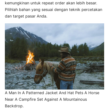
kemungkinan untuk repeat order akan lebih besar.
Pilihlah bahan yang sesuai dengan teknik percetakan
dan target pasar Anda.
A Man In A Patterned Jacket And Hat Pets A Horse
Near A Campfire Set Against A Mountainous
Backdrop.