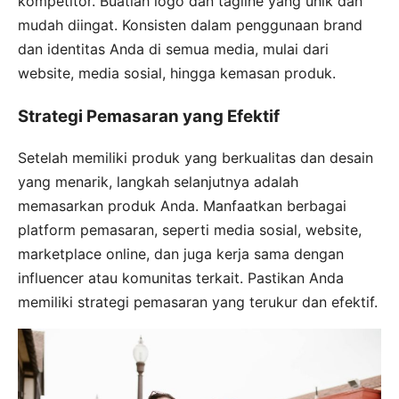
kompetitor. Buatlah logo dan tagline yang unik dan
mudah diingat. Konsisten dalam penggunaan brand
dan identitas Anda di semua media, mulai dari
website, media sosial, hingga kemasan produk.
Strategi Pemasaran yang Efektif
Setelah memiliki produk yang berkualitas dan desain
yang menarik, langkah selanjutnya adalah
memasarkan produk Anda. Manfaatkan berbagai
platform pemasaran, seperti media sosial, website,
marketplace online, dan juga kerja sama dengan
influencer atau komunitas terkait. Pastikan Anda
memiliki strategi pemasaran yang terukur dan efektif.