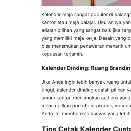
Kalender meja sangat populer di kalanga
kantor atau meja belajar. Ukurannya yan
adalah pilihan yang sangat baik jika tar
yang memiliki meja kerja. Desain yang be
bisa menemukan penawaran menarik unt
kepuasan terjamin.
Kalender Dinding: Ruang Brandin
Jika Anda ingin lebih banyak ruang unt
tinggi, kalender dinding adalah pilihan 
umum kantor, menjangkau audiens yang 
menampilkan portofolio produk, momen p
Anda. Ini memberikan kanvas yang lebih 
Tips Cetak Kalender Cu