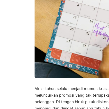
Akhir tahun selalu menjadi momen krusial
meluncurkan promosi yang tak terlupa
pelanggan. Di tengah hiruk pikuk disk
menonjol dan diingat sepanjang tahun 