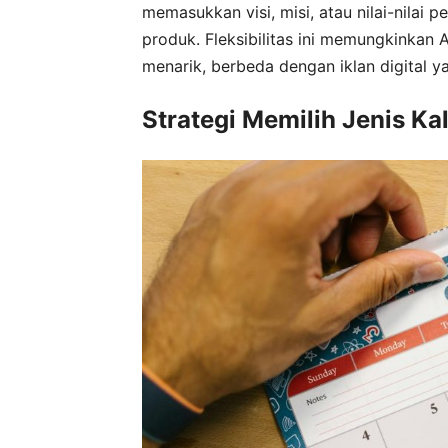
memasukkan visi, misi, atau nilai-nilai p
produk. Fleksibilitas ini memungkinkan
menarik, berbeda dengan iklan digital yan
Strategi Memilih Jenis K