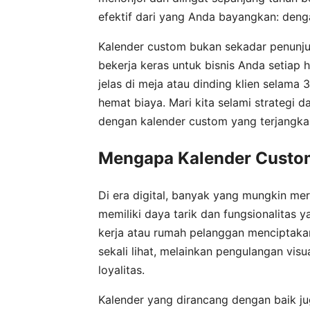
efektif dari yang Anda bayangkan: deng
Kalender custom bukan sekadar penunju
bekerja keras untuk bisnis Anda setiap
jelas di meja atau dinding klien selama 
hemat biaya. Mari kita selami strategi
dengan kalender custom yang terjangka
Mengapa Kalender Custom 
Di era digital, banyak yang mungkin me
memiliki daya tarik dan fungsionalitas y
kerja atau rumah pelanggan menciptakan
sekali lihat, melainkan pengulangan vi
loyalitas.
Kalender yang dirancang dengan baik ju