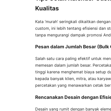
Kualitas
Kata ‘murah’ seringkali dikaitkan denga
custom, ini lebih tentang efisiensi dan
tanpa mengurangi dampak promosi And
Pesan dalam Jumlah Besar (Bulk 
Salah satu cara paling efektif untuk m
memesan dalam jumlah besar. Percetaka
tinggi karena menghemat biaya setup d
kepada banyak klien, mitra, atau karya
percetakan yang menawarkan cetak berk
Rencanakan Desain dengan Efisi
Desain yang rumit dengan banyak elem