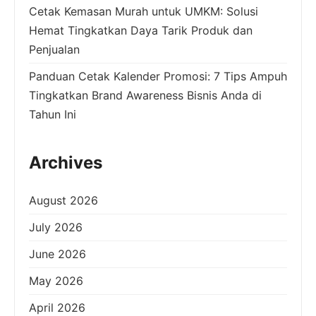
Cetak Kemasan Murah untuk UMKM: Solusi
Hemat Tingkatkan Daya Tarik Produk dan
Penjualan
Panduan Cetak Kalender Promosi: 7 Tips Ampuh
Tingkatkan Brand Awareness Bisnis Anda di
Tahun Ini
Archives
August 2026
July 2026
June 2026
May 2026
April 2026