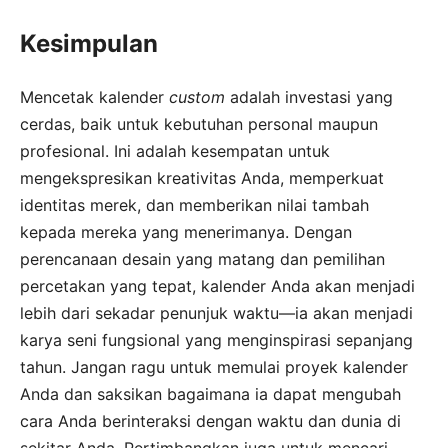
Kesimpulan
Mencetak kalender
custom
adalah investasi yang
cerdas, baik untuk kebutuhan personal maupun
profesional. Ini adalah kesempatan untuk
mengekspresikan kreativitas Anda, memperkuat
identitas merek, dan memberikan nilai tambah
kepada mereka yang menerimanya. Dengan
perencanaan desain yang matang dan pemilihan
percetakan yang tepat, kalender Anda akan menjadi
lebih dari sekadar penunjuk waktu—ia akan menjadi
karya seni fungsional yang menginspirasi sepanjang
tahun. Jangan ragu untuk memulai proyek kalender
Anda dan saksikan bagaimana ia dapat mengubah
cara Anda berinteraksi dengan waktu dan dunia di