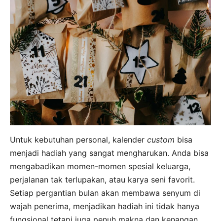
Untuk kebutuhan personal, kalender
custom
bisa
menjadi hadiah yang sangat mengharukan. Anda bisa
mengabadikan momen-momen spesial keluarga,
perjalanan tak terlupakan, atau karya seni favorit.
Setiap pergantian bulan akan membawa senyum di
wajah penerima, menjadikan hadiah ini tidak hanya
fungsional tetapi juga penuh makna dan kenangan.