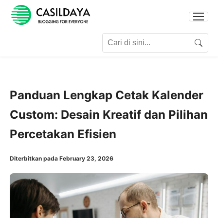
Search for:
Search
Panduan Lengkap Cetak Kalender
Custom: Desain Kreatif dan Pilihan
Percetakan Efisien
Diterbitkan pada February 23, 2026