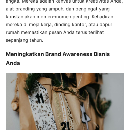
angka. Mereka adalah kanvas untuk kreativitas Anda,
alat branding yang ampuh, dan pengingat yang
konstan akan momen-momen penting. Kehadiran
mereka di meja kerja, dinding kantor, atau dapur
rumah memastikan pesan Anda terus terlihat
sepanjang tahun.
Meningkatkan Brand Awareness Bisnis
Anda