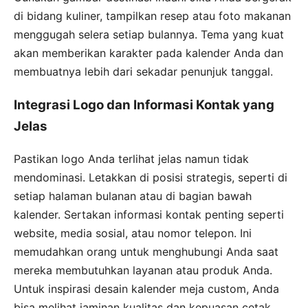
di bidang kuliner, tampilkan resep atau foto makanan
menggugah selera setiap bulannya. Tema yang kuat
akan memberikan karakter pada kalender Anda dan
membuatnya lebih dari sekadar penunjuk tanggal.
Integrasi Logo dan Informasi Kontak yang
Jelas
Pastikan logo Anda terlihat jelas namun tidak
mendominasi. Letakkan di posisi strategis, seperti di
setiap halaman bulanan atau di bagian bawah
kalender. Sertakan informasi kontak penting seperti
website, media sosial, atau nomor telepon. Ini
memudahkan orang untuk menghubungi Anda saat
mereka membutuhkan layanan atau produk Anda.
Untuk inspirasi desain kalender meja custom, Anda
bisa melihat jaminan kualitas dan kepuasan cetak