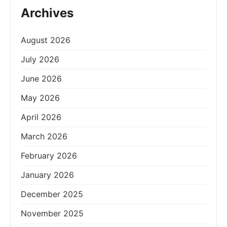
Archives
August 2026
July 2026
June 2026
May 2026
April 2026
March 2026
February 2026
January 2026
December 2025
November 2025