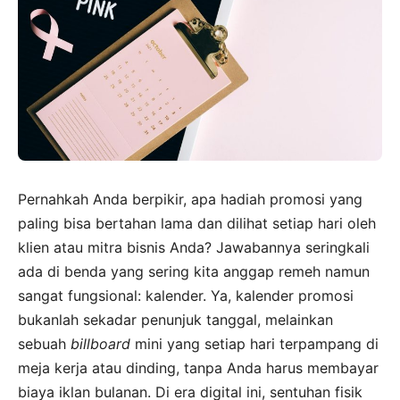
Pernahkah Anda berpikir, apa hadiah promosi yang
paling bisa bertahan lama dan dilihat setiap hari oleh
klien atau mitra bisnis Anda? Jawabannya seringkali
ada di benda yang sering kita anggap remeh namun
sangat fungsional: kalender. Ya, kalender promosi
bukanlah sekadar penunjuk tanggal, melainkan
sebuah
billboard
mini yang setiap hari terpampang di
meja kerja atau dinding, tanpa Anda harus membayar
biaya iklan bulanan. Di era digital ini, sentuhan fisik