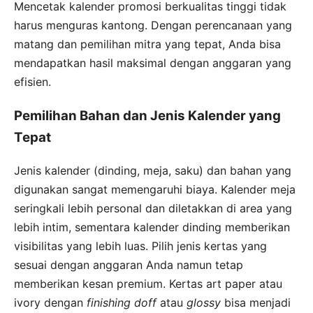
Mencetak kalender promosi berkualitas tinggi tidak
harus menguras kantong. Dengan perencanaan yang
matang dan pemilihan mitra yang tepat, Anda bisa
mendapatkan hasil maksimal dengan anggaran yang
efisien.
Pemilihan Bahan dan Jenis Kalender yang
Tepat
Jenis kalender (dinding, meja, saku) dan bahan yang
digunakan sangat memengaruhi biaya. Kalender meja
seringkali lebih personal dan diletakkan di area yang
lebih intim, sementara kalender dinding memberikan
visibilitas yang lebih luas. Pilih jenis kertas yang
sesuai dengan anggaran Anda namun tetap
memberikan kesan premium. Kertas art paper atau
ivory dengan
finishing doff
atau
glossy
bisa menjadi