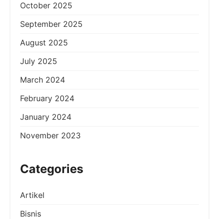
October 2025
September 2025
August 2025
July 2025
March 2024
February 2024
January 2024
November 2023
Categories
Artikel
Bisnis