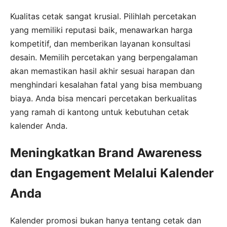
Kualitas cetak sangat krusial. Pilihlah percetakan
yang memiliki reputasi baik, menawarkan harga
kompetitif, dan memberikan layanan konsultasi
desain. Memilih percetakan yang berpengalaman
akan memastikan hasil akhir sesuai harapan dan
menghindari kesalahan fatal yang bisa membuang
biaya. Anda bisa mencari percetakan berkualitas
yang ramah di kantong untuk kebutuhan cetak
kalender Anda.
Meningkatkan Brand Awareness
dan Engagement Melalui Kalender
Anda
Kalender promosi bukan hanya tentang cetak dan