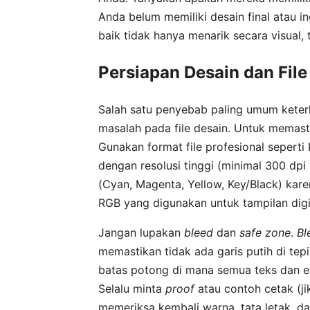
Anda belum memiliki desain final atau i
baik tidak hanya menarik secara visual,
Persiapan Desain dan File
Salah satu penyebab paling umum keter
masalah pada file desain. Untuk memasti
Gunakan format file profesional seperti
dengan resolusi tinggi (minimal 300 dp
(Cyan, Magenta, Yellow, Key/Black) kar
RGB yang digunakan untuk tampilan digi
Jangan lupakan
bleed
dan
safe zone
.
Bl
memastikan tidak ada garis putih di tep
batas potong di mana semua teks dan e
Selalu minta
proof
atau contoh cetak (j
memeriksa kembali warna, tata letak, da