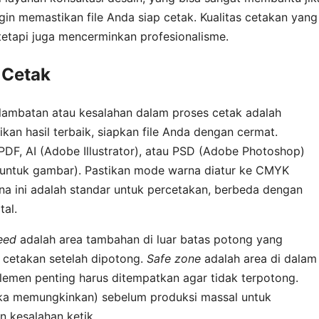
ngin memastikan file Anda siap cetak. Kualitas cetakan yang
 tetapi juga mencerminkan profesionalisme.
 Cetak
lambatan atau kesalahan dalam proses cetak adalah
kan hasil terbaik, siapkan file Anda dengan cermat.
 PDF, AI (Adobe Illustrator), atau PSD (Adobe Photoshop)
i untuk gambar). Pastikan mode warna diatur ke CMYK
ena ini adalah standar untuk percetakan, berbeda dengan
tal.
eed
adalah area tambahan di luar batas potong yang
i cetakan setelah dipotong.
Safe zone
adalah area di dalam
lemen penting harus ditempatkan agar tidak terpotong.
ika memungkinkan) sebelum produksi massal untuk
n kesalahan ketik.