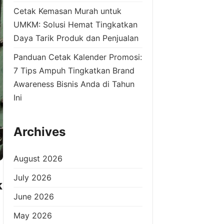
Cetak Kemasan Murah untuk
UMKM: Solusi Hemat Tingkatkan
Daya Tarik Produk dan Penjualan
Panduan Cetak Kalender Promosi:
7 Tips Ampuh Tingkatkan Brand
Awareness Bisnis Anda di Tahun
Ini
Archives
August 2026
July 2026
k
June 2026
May 2026