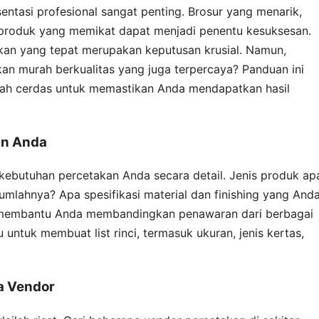
sentasi profesional sangat penting. Brosur yang menarik,
produk yang memikat dapat menjadi penentu kesuksesan.
akan yang tepat merupakan keputusan krusial. Namun,
 murah berkualitas yang juga terpercaya? Panduan ini
kah cerdas untuk memastikan Anda mendapatkan hasil
an Anda
kebutuhan percetakan Anda secara detail. Jenis produk ap
umlahnya? Apa spesifikasi material dan finishing yang And
an membantu Anda membandingkan penawaran dari berbagai
 untuk membuat list rinci, termasuk ukuran, jenis kertas,
a Vendor