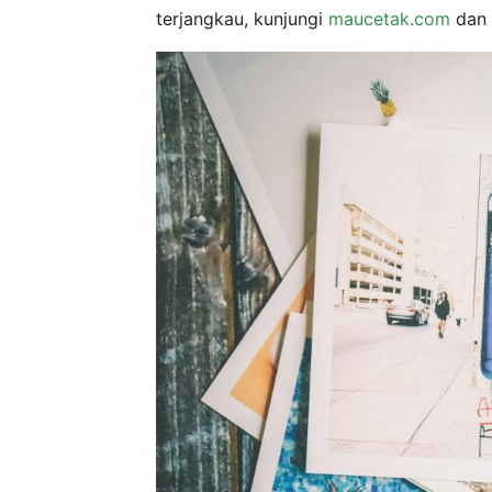
terjangkau, kunjungi
maucetak.com
dan 