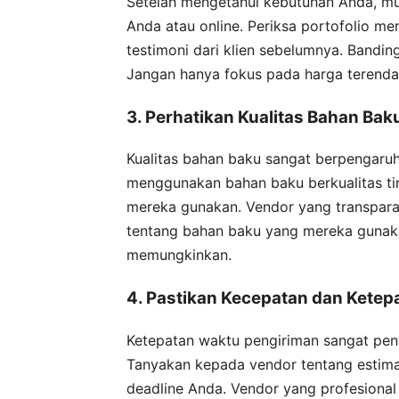
Setelah mengetahui kebutuhan Anda, mula
Anda atau online. Periksa portofolio me
testimoni dari klien sebelumnya. Bandin
Jangan hanya fokus pada harga terendah,
3. Perhatikan Kualitas Bahan Bak
Kualitas bahan baku sangat berpengaruh
menggunakan bahan baku berkualitas ting
mereka gunakan. Vendor yang transpara
tentang bahan baku yang mereka gunakan.
memungkinkan.
4. Pastikan Kecepatan dan Ketep
Ketepatan waktu pengiriman sangat penti
Tanyakan kepada vendor tentang estim
deadline Anda. Vendor yang profesional