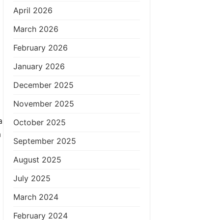
April 2026
March 2026
February 2026
January 2026
December 2025
November 2025
a
October 2025
a
September 2025
August 2025
July 2025
March 2024
February 2024