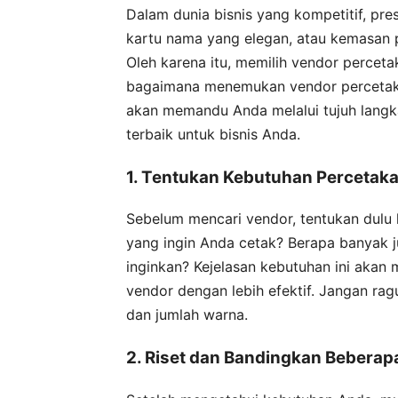
Dalam dunia bisnis yang kompetitif, pre
kartu nama yang elegan, atau kemasan 
Oleh karena itu, memilih vendor percet
bagaimana menemukan vendor percetakan
akan memandu Anda melalui tujuh lang
terbaik untuk bisnis Anda.
1. Tentukan Kebutuhan Percetak
Sebelum mencari vendor, tentukan dulu 
yang ingin Anda cetak? Berapa banyak j
inginkan? Kejelasan kebutuhan ini ak
vendor dengan lebih efektif. Jangan ragu
dan jumlah warna.
2. Riset dan Bandingkan Beberap