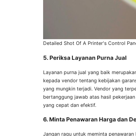
Detailed Shot Of A Printer's Control Pa
5. Periksa Layanan Purna Jual
Layanan purna jual yang baik merupaka
kepada vendor tentang kebijakan garan
yang mungkin terjadi. Vendor yang terp
bertanggung jawab atas hasil pekerjaa
yang cepat dan efektif.
6. Minta Penawaran Harga dan Det
Jangan ragu untuk meminta penawaran h