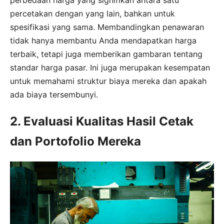
percetakan dengan yang lain, bahkan untuk
spesifikasi yang sama. Membandingkan penawaran
tidak hanya membantu Anda mendapatkan harga
terbaik, tetapi juga memberikan gambaran tentang
standar harga pasar. Ini juga merupakan kesempatan
untuk memahami struktur biaya mereka dan apakah
ada biaya tersembunyi.
2. Evaluasi Kualitas Hasil Cetak
dan Portofolio Mereka