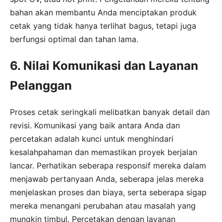
bahan akan membantu Anda menciptakan produk
cetak yang tidak hanya terlihat bagus, tetapi juga
berfungsi optimal dan tahan lama.
6. Nilai Komunikasi dan Layanan
Pelanggan
Proses cetak seringkali melibatkan banyak detail dan
revisi. Komunikasi yang baik antara Anda dan
percetakan adalah kunci untuk menghindari
kesalahpahaman dan memastikan proyek berjalan
lancar. Perhatikan seberapa responsif mereka dalam
menjawab pertanyaan Anda, seberapa jelas mereka
menjelaskan proses dan biaya, serta seberapa sigap
mereka menangani perubahan atau masalah yang
mungkin timbul. Percetakan dengan layanan