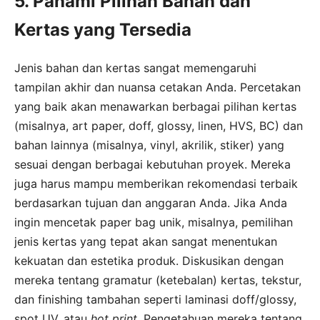
5. Pahami Pilihan Bahan dan
Kertas yang Tersedia
Jenis bahan dan kertas sangat memengaruhi
tampilan akhir dan nuansa cetakan Anda. Percetakan
yang baik akan menawarkan berbagai pilihan kertas
(misalnya, art paper, doff, glossy, linen, HVS, BC) dan
bahan lainnya (misalnya, vinyl, akrilik, stiker) yang
sesuai dengan berbagai kebutuhan proyek. Mereka
juga harus mampu memberikan rekomendasi terbaik
berdasarkan tujuan dan anggaran Anda. Jika Anda
ingin mencetak paper bag unik, misalnya, pemilihan
jenis kertas yang tepat akan sangat menentukan
kekuatan dan estetika produk. Diskusikan dengan
mereka tentang gramatur (ketebalan) kertas, tekstur,
dan finishing tambahan seperti laminasi doff/glossy,
spot UV, atau
hot print
. Pengetahuan mereka tentang