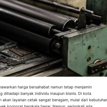
enawarkan harga bersahabat namun tetap menjamin
ng dihadapi banyak individu maupun bisnis. Di kota
an akan layanan cetak sangat beragam, mulai dari kebutuha
oyek korporat berskala besar. Namun, seringkali ada