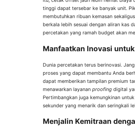
tinggi dapat tersebar ke banyak unit. P
membutuhkan ribuan kemasan sekaligus?
berkala lebih sesuai dengan aliran kas 
percetakan yang ramah budget akan me
Manfaatkan Inovasi untuk 
Dunia percetakan terus berinovasi. Jan
proses yang dapat membantu Anda berhe
dapat memberikan tampilan premium tan
menawarkan layanan
proofing
digital y
Pertimbangkan juga kemungkinan untuk 
sekunder yang menarik dan seringkali l
Menjalin Kemitraan denga