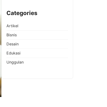
Categories
Artikel
Bisnis
Desain
Edukasi
Unggulan