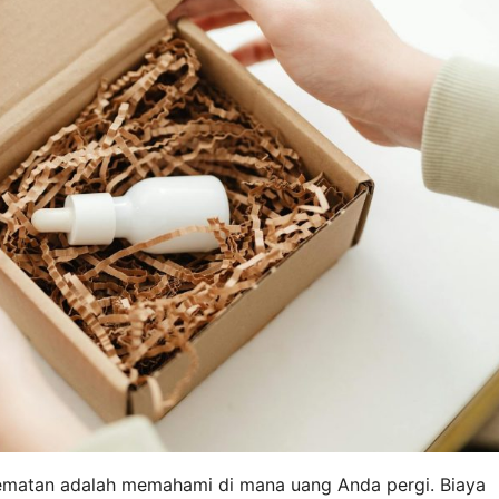
ematan adalah memahami di mana uang Anda pergi. Biaya