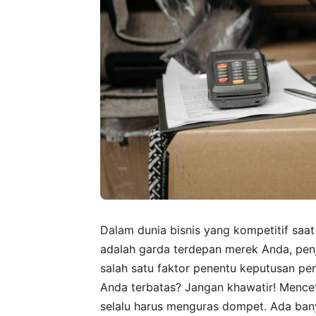
Dalam dunia bisnis yang kompetitif saa
adalah garda terdepan merek Anda, pen
salah satu faktor penentu keputusan p
Anda terbatas? Jangan khawatir! Mencet
selalu harus menguras dompet. Ada bany