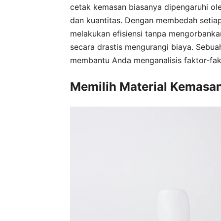
cetak kemasan biasanya dipengaruhi oleh
dan kuantitas. Dengan membedah setia
melakukan efisiensi tanpa mengorbankan
secara drastis mengurangi biaya. Sebua
membantu Anda menganalisis faktor-fakt
Memilih Material Kemasa