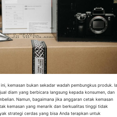
t ini, kemasan bukan sekadar wadah pembungkus produk. I
jual diam yang berbicara langsung kepada konsumen, dan
embelian. Namun, bagaimana jika anggaran cetak kemasan
ak kemasan yang menarik dan berkualitas tinggi tidak
ak strategi cerdas yang bisa Anda terapkan untuk