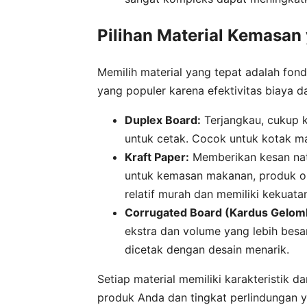
Pilihan Material Kemasa
Memilih material yang tepat adalah fond
yang populer karena efektivitas biaya dan
Duplex Board:
Terjangkau, cukup ku
untuk cetak. Cocok untuk kotak ma
Kraft Paper:
Memberikan kesan natu
untuk kemasan makanan, produk or
relatif murah dan memiliki kekuata
Corrugated Board (Kardus Gelom
ekstra dan volume yang lebih besa
dicetak dengan desain menarik.
Setiap material memiliki karakteristik 
produk Anda dan tingkat perlindungan