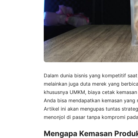
Dalam dunia bisnis yang kompetitif saat
melainkan juga duta merek yang berbic
khususnya UMKM, biaya cetak kemasan s
Anda bisa mendapatkan kemasan yang m
Artikel ini akan mengupas tuntas strat
menonjol di pasar tanpa kompromi pada 
Mengapa Kemasan Produk