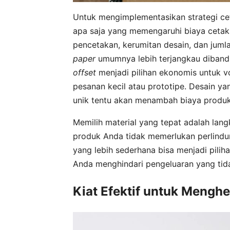
Untuk mengimplementasikan strategi ce
apa saja yang memengaruhi biaya cetak. F
pencetakan, kerumitan desain, dan jumla
paper
umumnya lebih terjangkau diban
offset
menjadi pilihan ekonomis untuk 
pesanan kecil atau prototipe. Desain y
unik tentu akan menambah biaya produk
Memilih material yang tepat adalah lan
produk Anda tidak memerlukan perlindun
yang lebih sederhana bisa menjadi pil
Anda menghindari pengeluaran yang tida
Kiat Efektif untuk Mengh