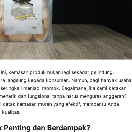
 ini, kemasan produk bukan lagi sekadar pelindung,
ara langsung kepada konsumen. Namun, bagi banyak usaha
eringkali menjadi momok. Bagaimana jika kami katakan
enarik dan fungsional tanpa harus menguras anggaran?
egi cetak kemasan murah yang efektif, membantu Anda
kualitas.
 Penting dan Berdampak?