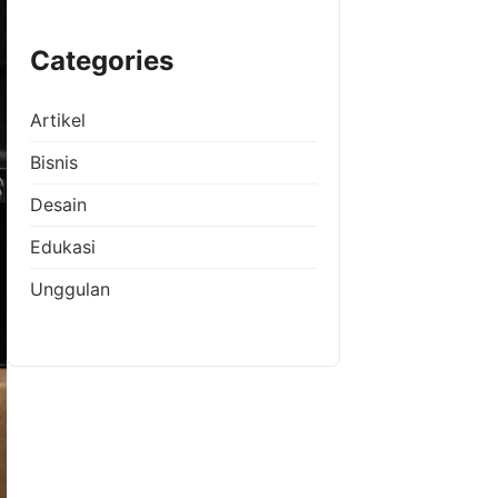
Categories
Artikel
Bisnis
Desain
Edukasi
Unggulan