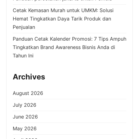
Cetak Kemasan Murah untuk UMKM: Solusi
Hemat Tingkatkan Daya Tarik Produk dan
Penjualan
Panduan Cetak Kalender Promosi: 7 Tips Ampuh
Tingkatkan Brand Awareness Bisnis Anda di
Tahun Ini
Archives
August 2026
July 2026
June 2026
May 2026