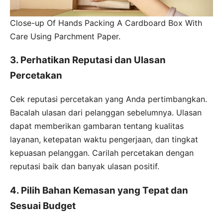
Close-up Of Hands Packing A Cardboard Box With
Care Using Parchment Paper.
3. Perhatikan Reputasi dan Ulasan
Percetakan
Cek reputasi percetakan yang Anda pertimbangkan.
Bacalah ulasan dari pelanggan sebelumnya. Ulasan
dapat memberikan gambaran tentang kualitas
layanan, ketepatan waktu pengerjaan, dan tingkat
kepuasan pelanggan. Carilah percetakan dengan
reputasi baik dan banyak ulasan positif.
4. Pilih Bahan Kemasan yang Tepat dan
Sesuai Budget