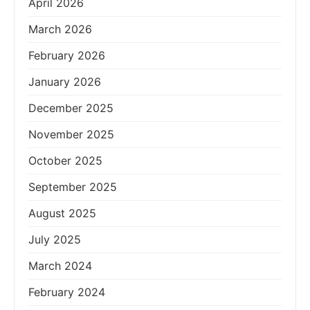
April 2026
March 2026
February 2026
January 2026
December 2025
November 2025
October 2025
September 2025
August 2025
July 2025
March 2024
February 2024