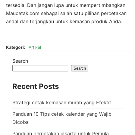
tersedia. Dan jangan lupa untuk mempertimbangkan
Maucetak.com sebagai salah satu pilihan percetakan
andal dan terjangkau untuk kemasan produk Anda.
Kategori:
Artikel
Search
Search
Recent Posts
Strategi cetak kemasan murah yang Efektif
Panduan 10 Tips cetak kalender yang Wajib
Dicoba
Panduan percetakan jakarta untuk Pemula