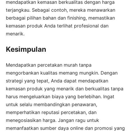
mendapatkan kemasan berkualitas dengan harga
terjangkau. Sebagai contoh, mereka menawarkan
berbagai pilihan bahan dan finishing, memastikan
kemasan produk Anda terlihat profesional dan
menarik.
Kesimpulan
Mendapatkan percetakan murah tanpa
mengorbankan kualitas memang mungkin. Dengan
strategi yang tepat, Anda dapat mendapatkan
kemasan produk yang menarik dan berkualitas tanpa
harus mengeluarkan biaya yang berlebihan. Ingat
untuk selalu membandingkan penawaran,
memperhatikan reputasi percetakan, dan
menegosiasikan harga. Jangan ragu untuk
memanfaatkan sumber daya online dan promosi yang