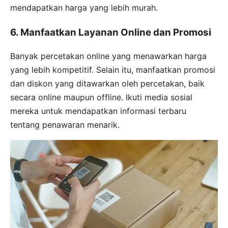
mendapatkan harga yang lebih murah.
6. Manfaatkan Layanan Online dan Promosi
Banyak percetakan online yang menawarkan harga
yang lebih kompetitif. Selain itu, manfaatkan promosi
dan diskon yang ditawarkan oleh percetakan, baik
secara online maupun offline. Ikuti media sosial
mereka untuk mendapatkan informasi terbaru
tentang penawaran menarik.