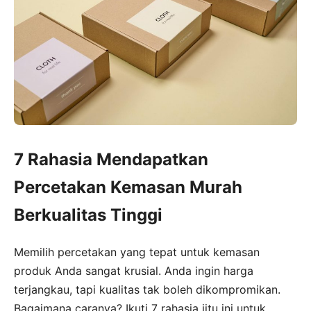
7 Rahasia Mendapatkan
Percetakan Kemasan Murah
Berkualitas Tinggi
Memilih percetakan yang tepat untuk kemasan
produk Anda sangat krusial. Anda ingin harga
terjangkau, tapi kualitas tak boleh dikompromikan.
Bagaimana caranya? Ikuti 7 rahasia jitu ini untuk