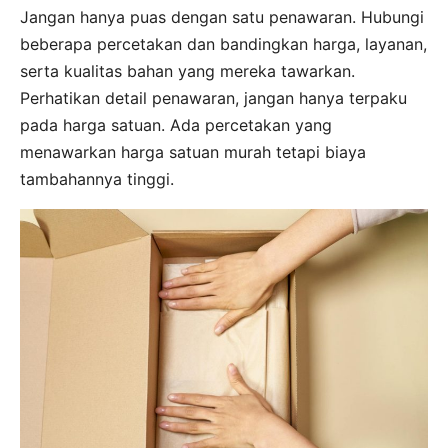
Jangan hanya puas dengan satu penawaran. Hubungi
beberapa percetakan dan bandingkan harga, layanan,
serta kualitas bahan yang mereka tawarkan.
Perhatikan detail penawaran, jangan hanya terpaku
pada harga satuan. Ada percetakan yang
menawarkan harga satuan murah tetapi biaya
tambahannya tinggi.