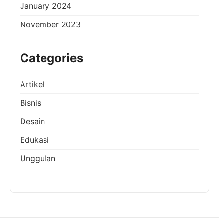
January 2024
November 2023
Categories
Artikel
Bisnis
Desain
Edukasi
Unggulan