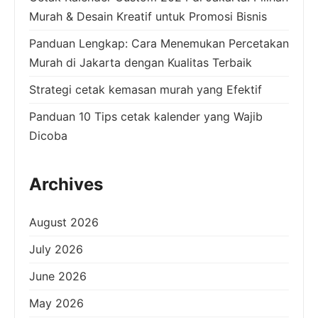
Murah & Desain Kreatif untuk Promosi Bisnis
Panduan Lengkap: Cara Menemukan Percetakan
Murah di Jakarta dengan Kualitas Terbaik
Strategi cetak kemasan murah yang Efektif
Panduan 10 Tips cetak kalender yang Wajib
Dicoba
Archives
August 2026
July 2026
June 2026
May 2026