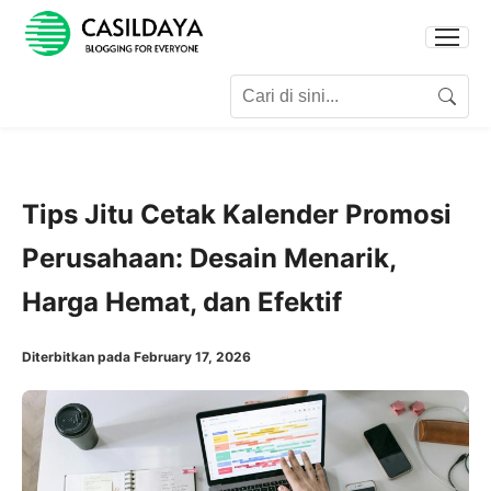
Search for:
Search
Tips Jitu Cetak Kalender Promosi
Perusahaan: Desain Menarik,
Harga Hemat, dan Efektif
Diterbitkan pada February 17, 2026