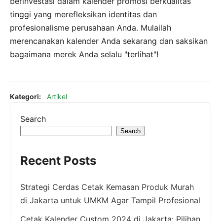
berinvestasi dalam kalender promosi berkualitas
tinggi yang merefleksikan identitas dan
profesionalisme perusahaan Anda. Mulailah
merencanakan kalender Anda sekarang dan saksikan
bagaimana merek Anda selalu "terlihat"!
Kategori:
Artikel
Search
Search
Recent Posts
Strategi Cerdas Cetak Kemasan Produk Murah
di Jakarta untuk UMKM Agar Tampil Profesional
Cetak Kalender Custom 2024 di Jakarta: Pilihan