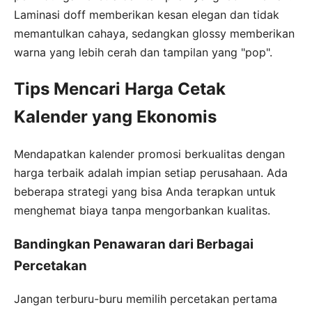
Laminasi doff memberikan kesan elegan dan tidak
memantulkan cahaya, sedangkan glossy memberikan
warna yang lebih cerah dan tampilan yang "pop".
Tips Mencari Harga Cetak
Kalender yang Ekonomis
Mendapatkan kalender promosi berkualitas dengan
harga terbaik adalah impian setiap perusahaan. Ada
beberapa strategi yang bisa Anda terapkan untuk
menghemat biaya tanpa mengorbankan kualitas.
Bandingkan Penawaran dari Berbagai
Percetakan
Jangan terburu-buru memilih percetakan pertama