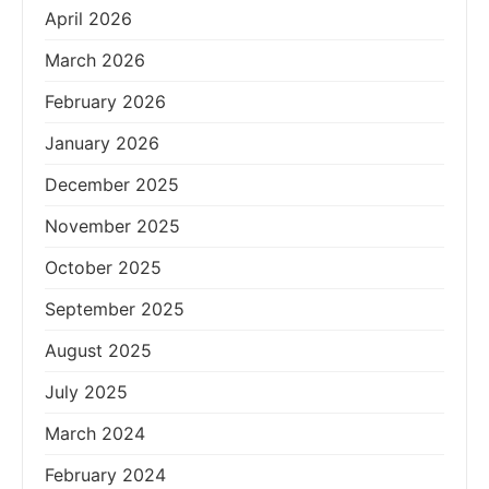
April 2026
March 2026
February 2026
January 2026
December 2025
November 2025
October 2025
September 2025
August 2025
July 2025
March 2024
February 2024