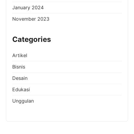
January 2024
November 2023
Categories
Artikel
Bisnis
Desain
Edukasi
Unggulan